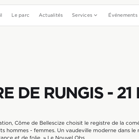
l
Le parc
Actualités
Services
Événements
E DE RUNGIS - 21
ation, Côme de Bellescize choisit le registre de la com
ts hommes - femmes. Un vaudeville moderne dans le 
trance et de folie. » Le Nouvel Obs