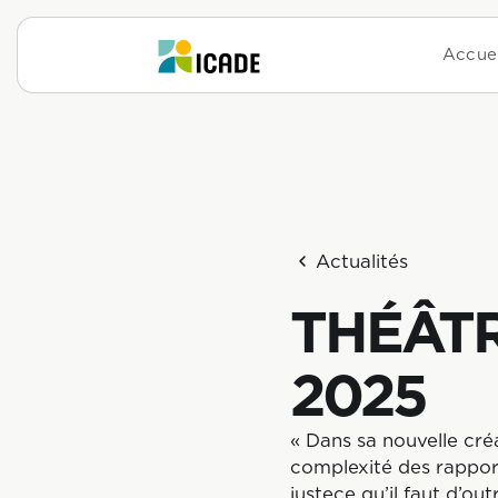
Accuei
Actualités
THÉÂTR
2025
« Dans sa nouvelle cré
complexité des rappor
justece qu’il faut d’ou