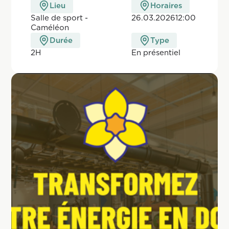
Lieu
Horaires
Salle de sport -
26.03.2026
12:00
Caméléon
Durée
Type
2H
En pr