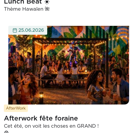
Lunch Beat ☀️
Thème Hawaïen 🌺
25.06.2026
AfterWork
Afterwork fête foraine
Cet été, on voit les choses en GRAND !