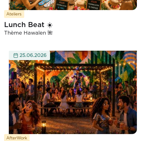
Ateliers
Lunch Beat ☀️
Thème Hawaïen 🌺
25.06.2026
AfterWork