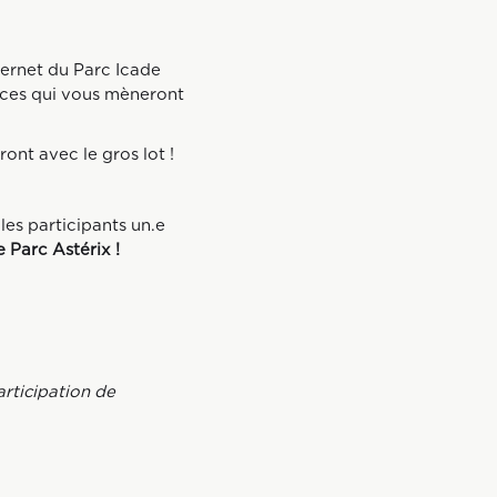
ternet du Parc Icade
dices qui vous mèneront
ont avec le gros lot !
les participants un.e
 Parc Astérix !
articipation de