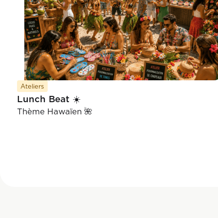
Ateliers
Lunch Beat ☀️
Thème Hawaïen 🌺