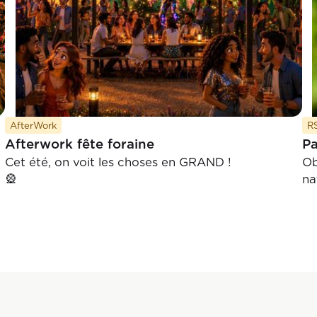
AfterWork
R
Afterwork fête foraine
Pa
Cet été, on voit les choses en GRAND !
Ob
🎡
na