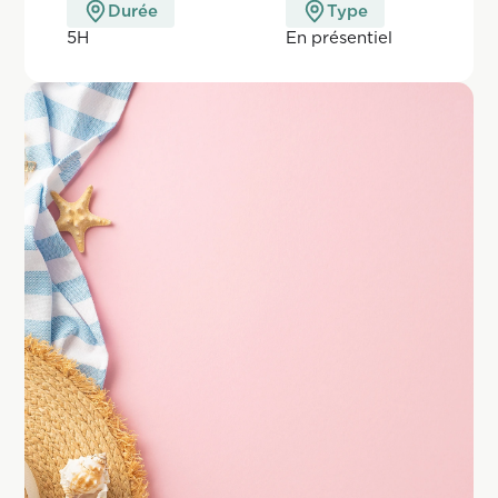
Durée
Type
5H
En pr